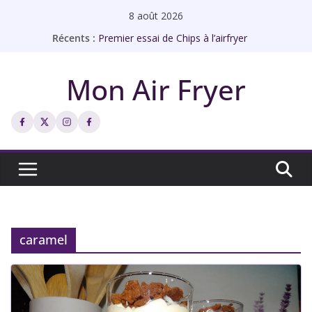
Passer
8 août 2026
au
Récents :
Premier essai de Chips à l’airfryer
contenu
Rôti de porc à l’airfryer façon bistrot
Échines de porc à l’ail à l’airfryer
Mon Air Fryer
Abricots rôtis à l’airfryer
Chips de galettes à l’airfryer
caramel