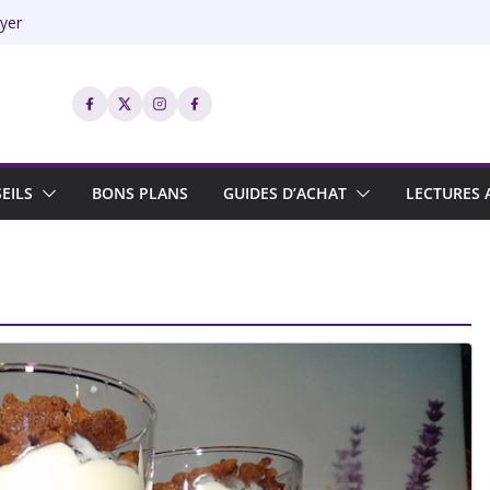
ryer
bistrot
er
EILS
BONS PLANS
GUIDES D’ACHAT
LECTURES 