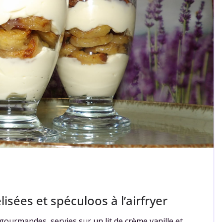
sées et spéculoos à l’airfryer
gourmandes, servies sur un lit de crème vanille et