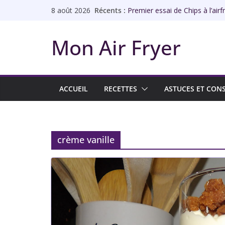
Passer
Récents :
Premier essai de Chips à l’airf
8 août 2026
au
Rôti de porc à l’airfryer façon 
Échines de porc à l’ail à l’airfry
contenu
Mon Air Fryer
Abricots rôtis à l’airfryer
Chips de galettes à l’airfryer
ACCUEIL
RECETTES
ASTUCES ET CONS
crème vanille