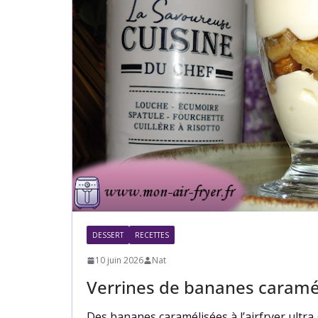
DESSERT
RECETTES
10 juin 2026
Nat
Verrines de bananes caraméli
Des bananes caramélisées à l’airfryer ultra 