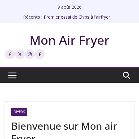
Passer
9 août 2026
au
Récents :
Premier essai de Chips à l’airfryer
contenu
Rôti de porc à l’airfryer façon bistrot
Échines de porc à l’ail à l’airfryer
Mon Air Fryer
Abricots rôtis à l’airfryer
Chips de galettes à l’airfryer
DIVERS
Bienvenue sur Mon air
Fryer