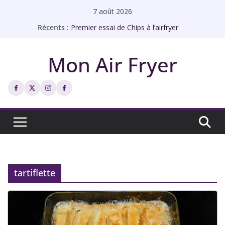
Passer
7 août 2026
au
Récents :
Premier essai de Chips à l’airfryer
contenu
Rôti de porc à l’airfryer façon bistrot
Échines de porc à l’ail à l’airfryer
Mon Air Fryer
Abricots rôtis à l’airfryer
Chips de galettes à l’airfryer
tartiflette