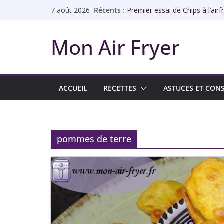
Passer
Récents :
Premier essai de Chips à l’airf
7 août 2026
au
Rôti de porc à l’airfryer façon 
Échines de porc à l’ail à l’airfry
contenu
Mon Air Fryer
Abricots rôtis à l’airfryer
Chips de galettes à l’airfryer
ACCUEIL
RECETTES
ASTUCES ET CONS
pommes de terre