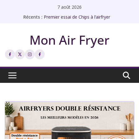
Passer
7 août 2026
au
Récents :
Premier essai de Chips à l’airfryer
contenu
Rôti de porc à l’airfryer façon bistrot
Échines de porc à l’ail à l’airfryer
Mon Air Fryer
Abricots rôtis à l’airfryer
Chips de galettes à l’airfryer