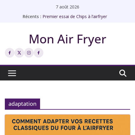
Passer
7 août 2026
au
Récents :
Premier essai de Chips à l’airfryer
contenu
Rôti de porc à l’airfryer façon bistrot
Échines de porc à l’ail à l’airfryer
Mon Air Fryer
Abricots rôtis à l’airfryer
Chips de galettes à l’airfryer
adaptation