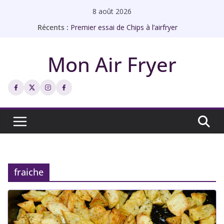
Passer
8 août 2026
au
Récents :
Premier essai de Chips à l’airfryer
contenu
Rôti de porc à l’airfryer façon bistrot
Échines de porc à l’ail à l’airfryer
Mon Air Fryer
Abricots rôtis à l’airfryer
Chips de galettes à l’airfryer
fraiche